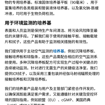
物的专用培养基。标准固体培养基平板（90毫米）、用于
富集培养的各类瓶装和管装液体培养基，以及氯化钠-胨缓
冲液，均可用于生物负荷检测。
用于环境监测的培养基
表面和人员监测是保持生产车间清洁、将污染风险降至最
低的关键手段。了解我们易于使用的接触平板、接触载玻
片和拭子，这些产品有助于监测相关措施的有效性。
我们提供用于主动空气监测的
培养基
，例如沉降培养板、
接触培养板和琼脂条，这些产品需配合相应的空气监测系
统使用。多种沉降培养板配方可实现生产过程中关键点的
连续被动监测。针对进行无菌生产的关键级洁净室，我们
提供ICR拭子，以及采用三重包装并经伽马射线辐照处理的
接触培养板和沉降培养板。
我们的培养基产品是与用户及主管部门紧密合作开发的，
以确保其既能满足客户需求，又能遵循针对关键及受控环
境的国际指南，例如欧盟（EU）、cGMP、美国药典