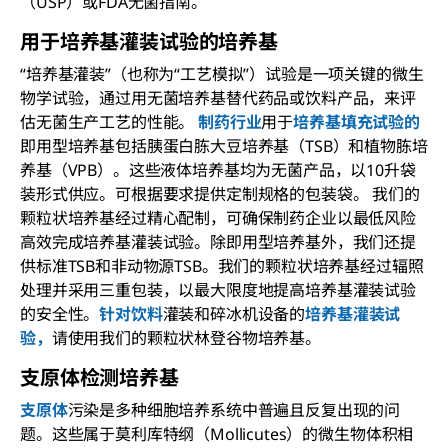
（USP）或FDA无菌指南。
用于培养基灌装试验的培养基
“培养基灌装”（也称为“工艺模拟”）试验是一项关键的微生
物学试验，通过用无菌培养基替代药品或饮料产品，来评
估无菌生产工艺的性能。
制药行业
用于
培养基填充试验的
即用型培养基包括胰蛋白胨大豆培养基（TSB）和植物胨培
养基（VPB）。这些液体培养基均为无菌产品，以10升袋
装形式供应。可根据要求提供定制规格的包装袋。 我们的
颗粒状培养基经过精心配制，可确保制药企业以最低风险
高效完成培养基灌装试验。除即用型培养基外，我们还提
供标准TSB和非动物源TSB。我们的颗粒状培养基经过辐照
处理并采用三重包装，以最大限度地提高培养基灌装试验
的安全性。
针对饮料
灌装和碎冰机设备的
培养基灌装试
验，
请使用我们的颗粒状林登谷物培养基。
支原体检测培养基
支原体
污染是多种细胞培养系统中普遍且反复出现的问
题。这些属于莫利库特纲（Mollicutes）的微生物体积相