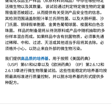
健或化妆品生产样品（从原材料到成品）中存在哪些特定
活微生物以及其数量。 该试验通过判定特定微生物的定量
限值是否被超过，从而提供有关受测产品安全性的信息。
其检测范围涵盖耐胆汁革兰氏阴性菌，以及
大肠杆菌
、
沙
门氏菌、铜绿假单胞菌、金黄色葡萄球菌、梭菌和白色念
珠菌
。 样品的制备是将从待测原料或产品中随机抽取的多
份样本混合而成。如果样品中含有抗菌物质，必须事先通
过稀释、中和、过滤、灭活或其他适当手段将其去除。必
须格外小心，以防止来自外部的微生物污染。
我们提供
高品质的培养基
，用于按照《美国药典》
（USP）第61和62章以及《欧洲药典》（EP）第2.6.12和
2.6.13章进行微生物限量试验。这些性能稳定的培养基均按
照最高标准进行质量控制，并以脱水培养基的形式提供多
种配方。