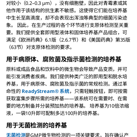
对较小（0.2–0.3 µm），没有细胞壁，因此对青霉素或其
他作用于该结构的抗生素不敏感。这使得它们能在培养基
中生长至高滴度，却不会表现出浑浊等典型的细菌污染迹
象。 因此，在生产过程的各个环节进行支原体检测至关重
要。我们提供全套即用型液体和固体培养基产品组合，可
满足《欧洲药典》6.1版（2.6.7节）和《美国药典》第35版
（63节）对支原体检测的要求。
用于病原体、腐败菌及指示菌检测的培养基
原料或成品食品和饮料中的微生物会导致产品变质，并可
能引发消费者疾病。我们提供种类广泛的即用型和脱水培
养基，用于病原体、腐败菌及指示菌的常规检测。通过革
命性的
ReadyStream® 系统
，只需轻触按钮，即可按需
获取富集步骤所需的培养基——该系统可在需要时、在需
要的地方制备并分装预加热的培养基。 培养基为10倍浓缩
液，一袋10升即可配制多达100升的培养基。
用于无菌检测的培养基
无菌检测
是GMP微生物检测的一项关键要求，旨在确认产