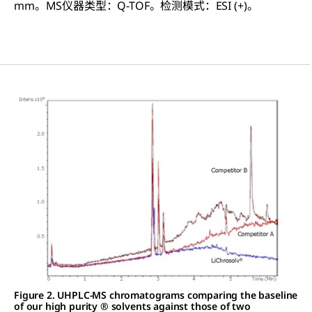
mm。MS仪器类型：Q-TOF。检测模式：ESI (+)。
Figure 2. UHPLC-MS chromatograms comparing the baseline
of our high purity ® solvents against those of two