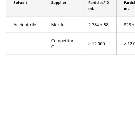
Solvent
Supplier
Particles/10
Partic
mL
mL
Acetonitrile
Merck
2 784 ± 58
828 ±
Competitor
> 12 000
> 12 
C