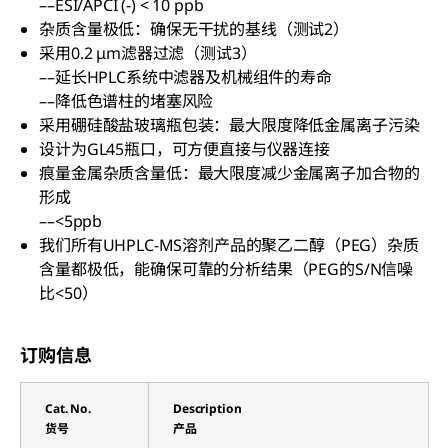
––ESI/APCI (-) < 10 ppb
杂质含量极低：确保无干扰的基线（测试2）
采用0.2 μm滤器过滤（测试3）
––延长HPLC系统中滤器及机械组件的寿命
––降低色谱柱的堵塞风险
采用硼硅酸盐玻璃瓶包装：最大限度降低金属离子污染
设计为GL45瓶口，可方便直接与仪器连接
痕量金属杂质含量低：最大限度减少金属离子加合物的
形成
––<5ppb
我们所有UHPLC-MS溶剂产品的聚乙二醇（PEG）杂质
含量都极低，能确保可靠的分析结果（PEG的S/N信噪
比<50）
订购信息
Cat. No.
Description
货号
产品