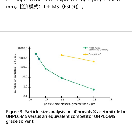
mm。检测模式：ToF-MS（ESI (+)）。
Figure 3. Particle size analysis in LiChrosolv® acetonitrile for
UHPLC-MS versus an equivalent competitor UHPLC-MS
grade solvent.