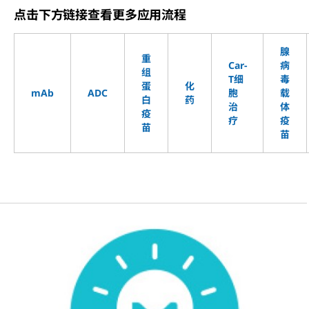
点击下方链接查看更多应用流程
腺
重
Car-
病
组
T细
毒
蛋
化
mAb
ADC
胞
载
白
药
治
体
疫
疗
疫
苗
苗